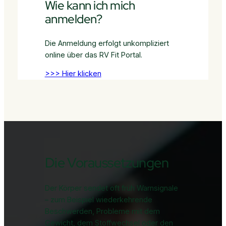
Wie kann ich mich
anmelden?
Die Anmeldung erfolgt unkompliziert
online über das RV Fit Portal.
>>> Hier klicken
Die Voraussetzungen
Der Körper sendet oft früh Warnsignale
– zum Beispiel wiederkehrende
Beschwerden, Probleme mit dem
Gewicht, dem Stoffwechsel oder den