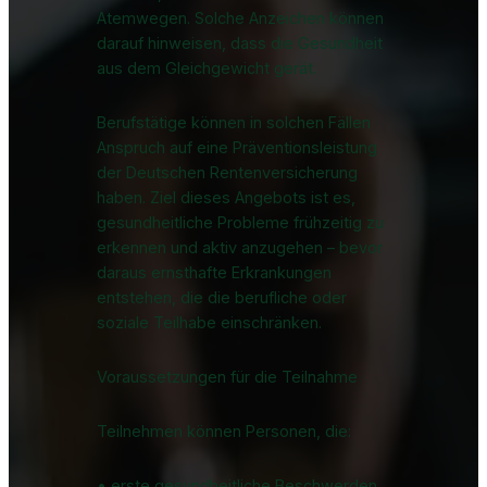
Atemwegen. Solche Anzeichen können
darauf hinweisen, dass die Gesundheit
aus dem Gleichgewicht gerät.
Berufstätige können in solchen Fällen
Anspruch auf eine Präventionsleistung
der Deutschen Rentenversicherung
haben. Ziel dieses Angebots ist es,
gesundheitliche Probleme frühzeitig zu
erkennen und aktiv anzugehen – bevor
daraus ernsthafte Erkrankungen
entstehen, die die berufliche oder
soziale Teilhabe einschränken.
Voraussetzungen für die Teilnahme
Teilnehmen können Personen, die:
• erste gesundheitliche Beschwerden