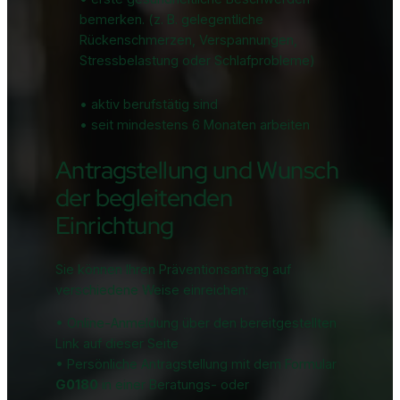
bemerken. (z. B. gelegentliche
Rückenschmerzen, Verspannungen,
Stressbelastung oder Schlafprobleme)
• aktiv berufstätig sind
• seit mindestens 6 Monaten arbeiten
Antragstellung und Wunsch
der begleitenden
Einrichtung
Sie können Ihren Präventionsantrag auf
verschiedene Weise einreichen:
• Online-Anmeldung über den bereitgestellten
Link auf dieser Seite
• Persönliche Antragstellung mit dem Formular
G0180
in einer Beratungs- oder