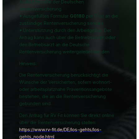
Auskunftsstelle der Deutschen
Rentenversicherung
• Ausgefülltes Formular
G0180
per Post an die
zuständige Rentenversicherung senden
• Unterstützung durch den Arbeitgeber: Der
Antrag kann auch über die Betriebsärztin oder
den Betriebsarzt an die Deutsche
Rentenversicherung weitergeleitet werden
Hinweis:
Die Rentenversicherung berücksichtigt die
Wünsche der Versicherten, sofern wohnort-
oder arbeitsplatznahe Präventionsangebote
bestehen, die an die Rentenversicherung
gebunden sind.
Den Antrag für RV Fit können Sie direkt online
über die Rentenversicherung stellen:
https://www.rv-fit.de/DE/los-gehts/los-
gehts_node.html